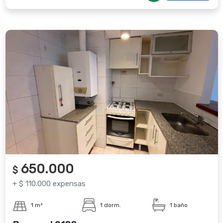
650.000
$
+ $ 110.000 expensas
1 m²
1 dorm.
1 baño