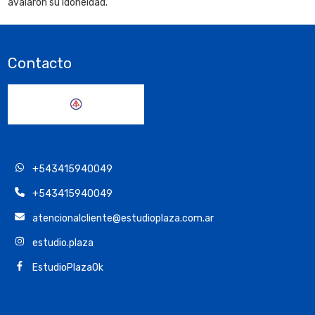
avalaron su idoneidad.
Contacto
+543415940049
+543415940049
atencionalcliente@estudioplaza.com.ar
estudio.plaza
EstudioPlazaOk